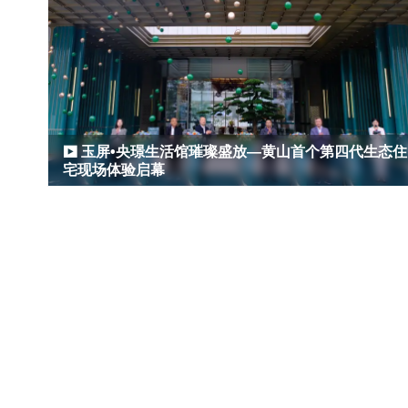
玉屏•央璟生活馆璀璨盛放—黄山首个第四代生态住
宅现场体验启幕