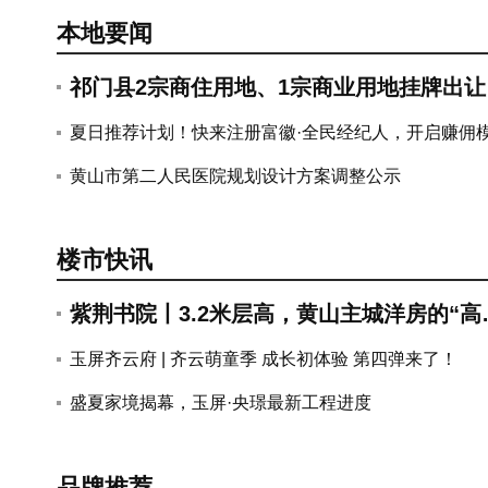
紫荆书院丨3.
玉屏齐云府 | 
本地要闻
祁门县2宗商住用地、1宗商业用地挂牌出让
总出让面积29.83亩
夏日推荐计划！快来注册富徽·全民经纪人，开启赚佣
式...
黄山市第二人民医院规划设计方案调整公示
楼市快讯
紫荆书院丨3.2米层高，黄山主城洋房的“高
度”哲学
玉屏齐云府 | 齐云萌童季 成长初体验 第四弹来了！
搜狐焦点丨8月7日黄山楼市早报
盛夏家境揭幕，玉屏·央璟最新工程进度
品牌推荐