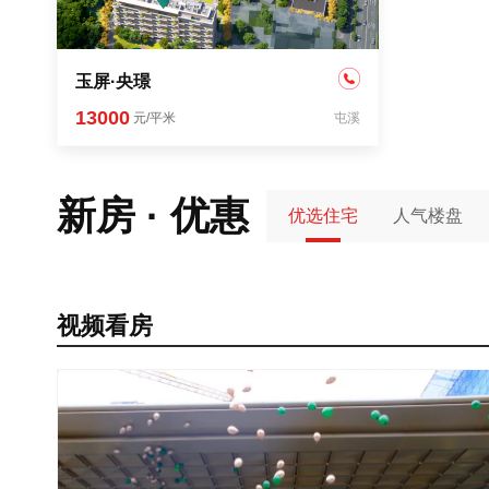
玉屏·央璟
13000
元/平米
屯溪
新房 · 优惠
优选住宅
人气楼盘
视频看房