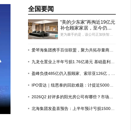
全国要闻
“美的少东家”再掏近19亿元
补仓顾家家居，至今仍有5
0亿元收购贷款未结清
更为棘手的是，该公司正加快智能
化建设、海外产业链布局，亟需大
量资金投入，而盈峰集团此前的收
购款项中有50.41亿元来自银行借
爱琴海集团携手百佳联盟，聚力共拓存量商业
贷，至今仍有约50.12亿元未结清。
新赛道
从整体负债结构看，截至2026年3
九龙仓置业上半年亏损1.76亿港元 基础盈利增
月末，盈峰集团…
长6%
盈峰负债485亿仍入股顾家、索菲亚126亿，这
场豪赌为何？
IPO雷达｜纽恩泰的回款难题：计提近5000万
房企坏账，去年政府项目回款比例仅三成
2026Q2 好评多的阳光房公司有哪些？市场现
2026年黄山中心城区预售证汇总
状观察
北海集团发盈喜预告：上半年预计亏损1500
万-1700万港元