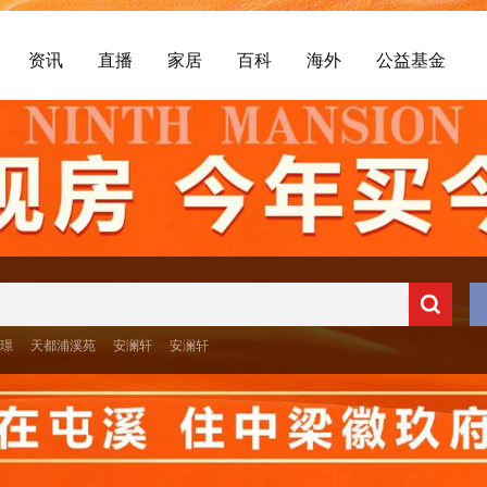
资讯
直播
家居
百科
海外
公益基金
央璟
天都浦溪苑
安澜轩
安澜轩