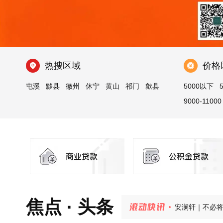
热搜区域
价格
屯溪
黟县
徽州
休宁
黄山
祁门
歙县
5000以下
9000-11000
盛夏家境揭幕，
安澜轩｜不必
焦点 · 头条
紫荆书院 | 
玉屏·央璟 |