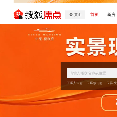
首页
新房
黄山
玉屏齐云府
玉屏紫云府
玉屏·