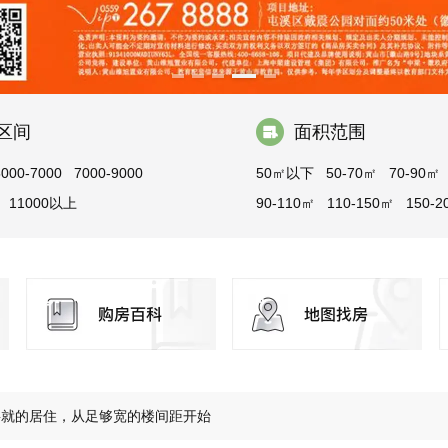
区间
面积范围
5000-7000
7000-9000
50㎡以下
50-70㎡
70-90㎡
11000以上
90-110㎡
110-150㎡
150-2
200-300㎡
300㎡以上
玉屏·央璟最新工程进度
将就的居住，从足够宽的楼间距开始
玩具从来不缺，缺的是孩子成长乐园
 城芯丰盈配套，纵享无忧生活