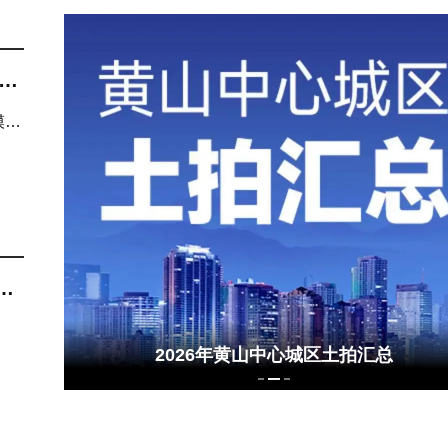
2米层高，黄山主城洋房的“高度”哲学
齐云萌童季 成长初体验 第四弹来了！
，
模
2026年黄山中心城区土拍汇总