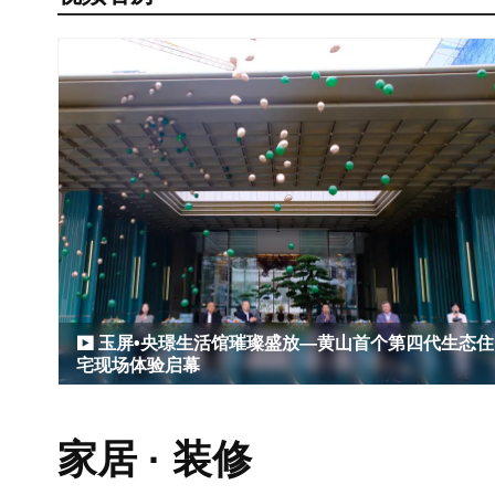
玉屏•央璟生活馆璀璨盛放—黄山首个第四代生态住
宅现场体验启幕
家居 · 装修