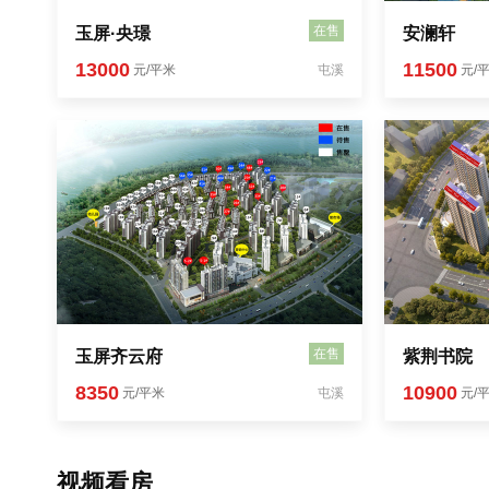
在售
玉屏·央璟
安澜轩
13000
11500
元/平米
屯溪
元/
在售
玉屏齐云府
紫荆书院
8350
10900
元/平米
屯溪
元/
视频看房