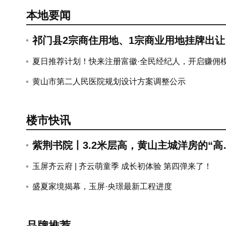
紫荆书院丨3.
玉屏齐云府 | 
本地要闻
祁门县2宗商住用地、1宗商业用地挂牌出让
总出让面积29.83亩
夏日推荐计划！快来注册富徽·全民经纪人，开启赚佣
式...
黄山市第二人民医院规划设计方案调整公示
楼市快讯
紫荆书院丨3.2米层高，黄山主城洋房的“高
度”哲学
玉屏齐云府 | 齐云萌童季 成长初体验 第四弹来了！
2026年黄山中心城区预售证汇总
2026年黄山中心城区土拍汇总
盛夏家境揭幕，玉屏·央璟最新工程进度
品牌推荐