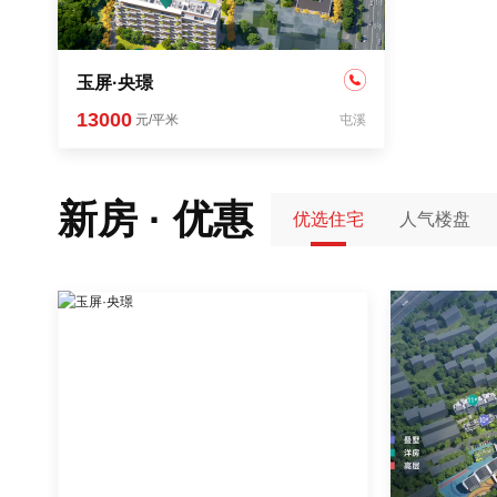
玉屏·央璟
13000
元/平米
屯溪
新房 · 优惠
优选住宅
人气楼盘