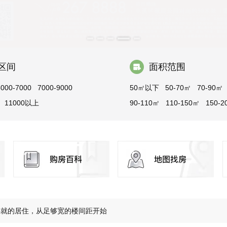
区间
面积范围
5000-7000
7000-9000
50㎡以下
50-70㎡
70-90㎡
11000以上
90-110㎡
110-150㎡
150-2
200-300㎡
300㎡以上
玉屏·央璟最新工程进度
将就的居住，从足够宽的楼间距开始
玩具从来不缺，缺的是孩子成长乐园
 城芯丰盈配套，纵享无忧生活