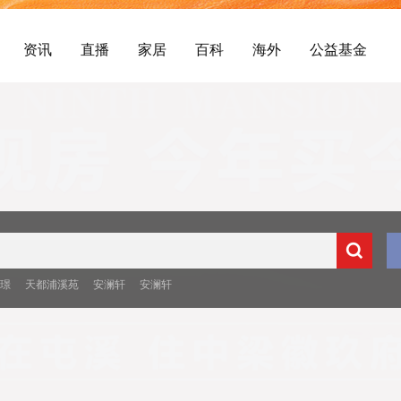
资讯
直播
家居
百科
海外
公益基金
央璟
天都浦溪苑
安澜轩
安澜轩