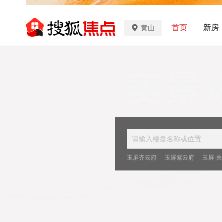
首页
新房
黄山
玉屏齐云府
玉屏紫云府
玉屏·