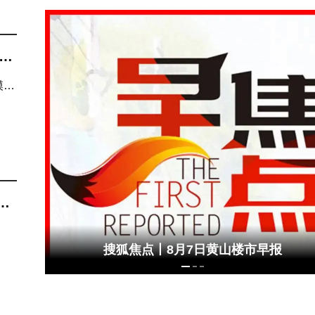
2米层高，黄山主城洋房的“高度”哲学
齐云萌童季 成长初体验 第四弹来了！
，
模
搜狐焦点丨8月7日黄山楼市早报