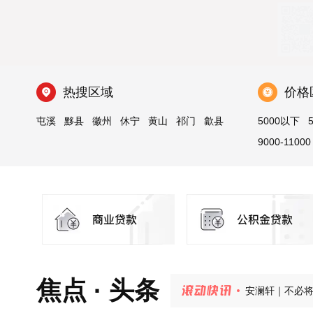
热搜区域
价格
屯溪
黟县
徽州
休宁
黄山
祁门
歙县
5000以下
9000-11000
盛夏家境揭幕，
安澜轩｜不必
焦点 · 头条
紫荆书院 | 
玉屏·央璟 |