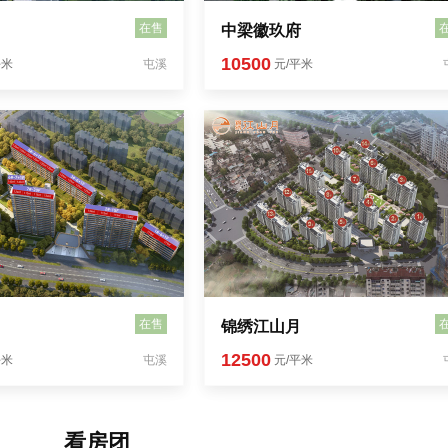
在售
中梁徽玖府
10500
平米
屯溪
元/平米
在售
锦绣江山月
12500
平米
屯溪
元/平米
看房团