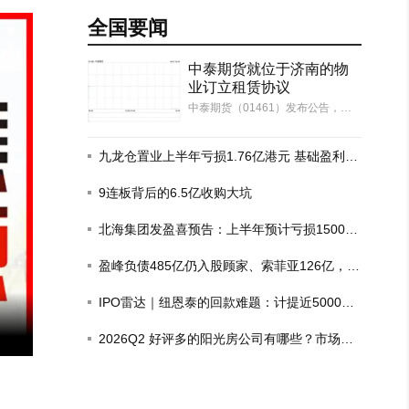
全国要闻
中泰期货就位于济南的物
业订立租赁协议
中泰期货（01461）发布公告，于2
026年8月6日（交易时段后），本
公司及本公司的全资附属公司中泰
汇融资本（作为承租人）分别与齐
九龙仓置业上半年亏损1.76亿港元 基础盈利增
鲁中泰物业（作为出租人）订立租
长6%
赁协议一以及租赁协议二，期限均
9连板背后的6.5亿收购大坑
由2026年10月…
北海集团发盈喜预告：上半年预计亏损1500
万-1700万港元
盈峰负债485亿仍入股顾家、索菲亚126亿，这
场豪赌为何？
IPO雷达｜纽恩泰的回款难题：计提近5000万
房企坏账，去年政府项目回款比例仅三成
2026Q2 好评多的阳光房公司有哪些？市场现
状观察