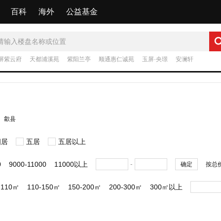
百科
海外
公益基金
屏紫云府
天都浦溪苑
紫阳兰亭
顺通惠仁诚苑
玉屏·央璟
安澜轩
歙县
四居
五居
五居以上
-
0
9000-11000
11000以上
确定
按总
-110㎡
110-150㎡
150-200㎡
200-300㎡
300㎡以上