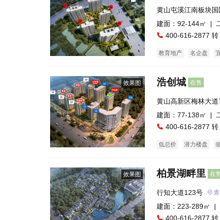
黄山屯溪江南板块国
建面：92-144㎡ |
400-616-2877 转
教育地产
名企盘
低总价
普通住宅
浩创城
在售
效果图
黄山高新区梅林大道
建面：77-138㎡ |
400-616-2877 转
低总价
潜力楼盘
柏景湖畔里
在
效果图
行知大道123号
查
建面：223-289㎡ |
400-616-2877 转