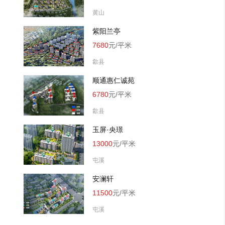
黄山
紫阳兰亭
7680
元/平米
歙县
顺通惠仁诚苑
6780
元/平米
歙县
玉屏·央璟
13000
元/平米
屯溪
安澜轩
11500
元/平米
屯溪