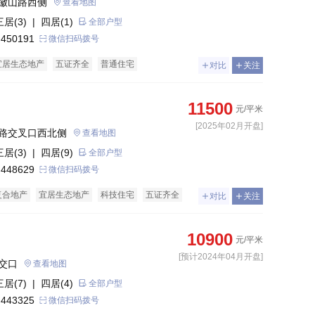
徽山路西侧
查看地图
三居(3)
| 四居(1)
全部户型
 450191
微信扫码拨号
宜居生态地产
五证齐全
普通住宅
对比
关注
11500
元/平米
[2025年02月开盘]
路交叉口西北侧
查看地图
三居(3)
| 四居(9)
全部户型
 448629
微信扫码拨号
复合地产
宜居生态地产
科技住宅
五证齐全
对比
关注
10900
元/平米
[预计2024年04月开盘]
交口
查看地图
三居(7)
| 四居(4)
全部户型
 443325
微信扫码拨号