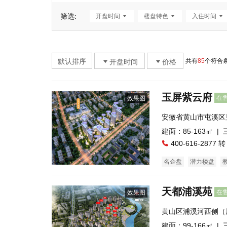
筛选:
开盘时间
楼盘特色
入住时间
默认排序
共有
85
个符合
开盘时间
价格
玉屏紫云府
在
效果图
安徽省黄山市屯溪区
建面：85-163㎡ |
400-616-2877 转
名企盘
潜力楼盘
五证齐全
普通住宅
天都浦溪苑
在
效果图
黄山区浦溪河西侧（
建面：99-166㎡ |