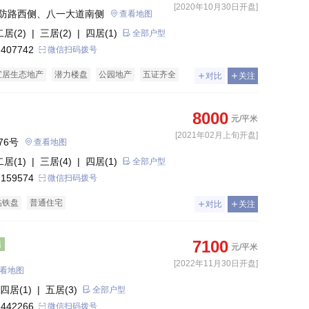
[2020年10月30日开盘]
防路西侧、八一大道南侧
查看地图
二居(2)
| 三居(2)
| 四居(1)
全部户型
 407742
微信扫码拨号
宜居生态地产
潜力楼盘
公园地产
五证齐全
对比
关注
8000
元/平米
[2021年02月上旬开盘]
76号
查看地图
二居(1)
| 三居(4)
| 四居(1)
全部户型
 159574
微信扫码拨号
临铁盘
普通住宅
对比
关注
7100
售
元/平米
[2022年11月30日开盘]
看地图
四居(1)
| 五居(3)
全部户型
 442266
微信扫码拨号