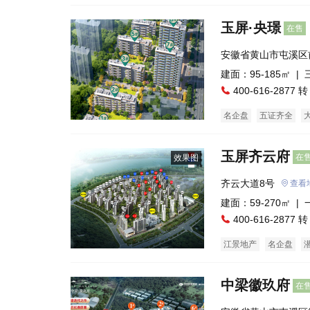
玉屏·央璟
在售
安徽省黄山市屯溪区
建面：95-185㎡ |
400-616-2877 转
名企盘
五证齐全
玉屏齐云府
在
效果图
齐云大道8号
查看
建面：59-270㎡ |
400-616-2877 转
江景地产
名企盘
低总价
普通住宅
中梁徽玖府
在