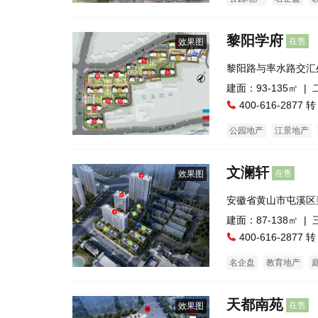
黎阳学府
在售
效果图
黎阳路与率水路交汇
建面：93-135㎡ |
400-616-2877 转
公园地产
江景地产
潜力楼盘
五证齐全
文澜轩
在售
效果图
安徽省黄山市屯溪区
舍(新园西路)
建面：87-138㎡ |
400-616-2877 转
名企盘
教育地产
天都南苑
在售
效果图