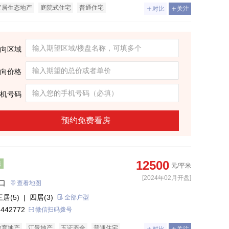
宜居生态地产
庭院式住宅
普通住宅
对比
关注
向区域
向价格
机号码
预约免费看房
12500
售
元/平米
[2024年02月开盘]
口
查看地图
三居(5)
| 四居(3)
全部户型
 442772
微信扫码拨号
教育地产
江景地产
五证齐全
普通住宅