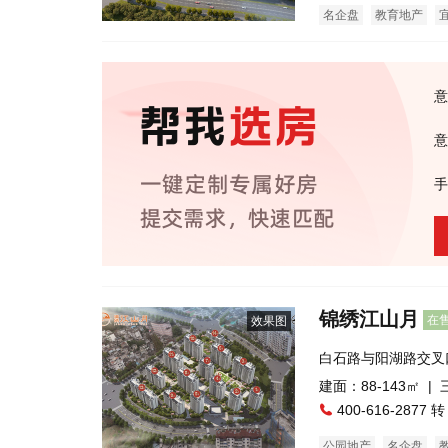
名企盘
教育地产
意
意
手
锦绣江山月
在
效果图
白石路与阳湖路交叉
建面：88-143㎡ |
400-616-2877 转
公园地产
名企盘