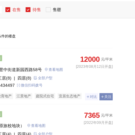
在售
待售
售罄
条件的楼盘
12000
售
元/平米
[2023年08月12日开盘]
昱中街道新园西路58号
查看地图
三居(8)
| 四居(8)
全部户型
 434497
微信扫码拨号
教育地产
江景地产
庭院式住宅
宜居生态地产
对比
关注
花园洋房
7365
售
元/平米
[2022年09月开盘]
原旅校地块）
查看地图
三居(4)
| 四居(4)
全部户型