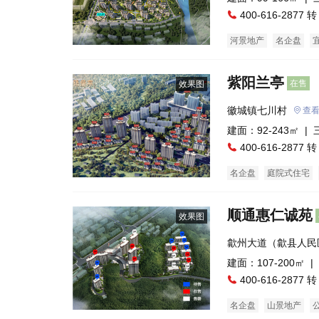
400-616-2877 转
河景地产
名企盘
旅游地产
低总价
紫阳兰亭
在售
效果图
徽城镇七川村
查
建面：92-243㎡ |
400-616-2877 转
名企盘
庭院式住宅
五证齐全
花园洋房
顺通惠仁诚苑
效果图
歙州大道（歙县人民
建面：107-200㎡ |
400-616-2877 转
名企盘
山景地产