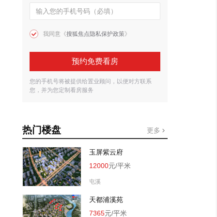
我同意《
搜狐焦点隐私保护政策
》
预约免费看房
您的手机号将被提供给置业顾问，以便对方联系
您，并为您定制看房服务
热门楼盘
更多
玉屏紫云府
12000
元/平米
屯溪
天都浦溪苑
7365
元/平米