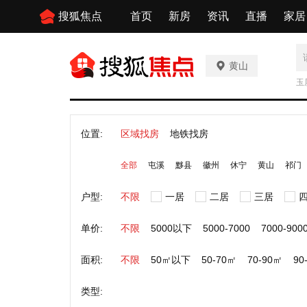
搜狐焦点
首页
新房
资讯
直播
家居
黄山
玉
位置:
区域找房
地铁找房
全部
屯溪
黟县
徽州
休宁
黄山
祁门
户型:
不限
一居
二居
三居
单价:
不限
5000以下
5000-7000
7000-900
面积:
不限
50㎡以下
50-70㎡
70-90㎡
90
类型: