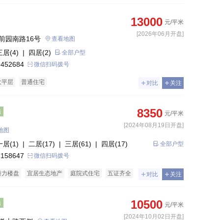
13000
元/平米
[2026年06月开盘]
前园南路16号
查看地图
三居(4)
| 四居(2)
全部户型
 452684
微信扫码拨号
大平层
普通住宅
对比
关注
8350
售
元/平米
[2024年08月19日开盘]
地图
一居(1)
| 二居(17)
| 三居(61)
| 四居(17)
全部户型
| 五居(8)
| 六居(1)
 158647
微信扫码拨号
潜力楼盘
宜居生态地产
庭院式住宅
五证齐全
对比
关注
别墅
10500
售
元/平米
[2024年10月02日开盘]