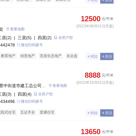
对比
关注
12500
元/平米
[2023年08月01日开盘]
处
查看地图
二居(2)
| 三居(5)
| 四居(2)
全部户型
 442478
微信扫码拨号
教育地产
创意地产
宜居生态地产
名企盘
对比
关注
普通住宅
洋房
8888
元/平米
[2022年10月01日开盘]
昱中街道市建工总公司宿
查看地图
三居(3)
| 四居(4)
全部户型
 434496
微信扫码拨号
庭院式住宅
五证齐全
普通住宅
对比
关注
13650
元/平米