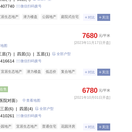
 407740
微信扫码拨号
宜居生态地产
潜力楼盘
公园地产
庭院式住宅
对比
关注
五证齐全
文旅地产
普通住宅
7680
元/平米
[2023年11月17日开盘]
看地图
三居(7)
| 四居(1)
| 五居(1)
全部户型
 416614
微信扫码拨号
宜居生态地产
潜力楼盘
低总价
复合地产
对比
关注
公寓
普通住宅
6780
在售
元/平米
[2021年10月01日开盘]
医院对面）
查看地图
三居(6)
| 四居(4)
全部户型
 410261
微信扫码拨号
公园地产
宜居生态地产
普通住宅
花园洋房
对比
关注