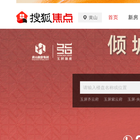
首页
新房
黄山
玉屏齐云府
玉屏紫云府
玉屏·