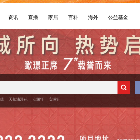
资讯
直播
家居
百科
海外
公益基金
央璟
天都浦溪苑
安澜轩
安澜轩