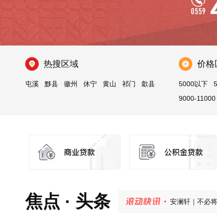
热搜区域
价格
屯溪
黟县
徽州
休宁
黄山
祁门
歙县
5000以下
9000-11000
安澜轩｜不必
玉屏·央璟 | 
焦点 · 头条
紫荆书院 | 
玉屏·央璟 |