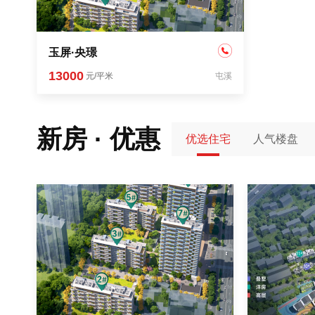
玉屏·央璟
13000
元/平米
屯溪
新房 · 优惠
优选住宅
人气楼盘