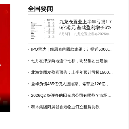
全国要闻
九龙仓置业上半年亏损1.7
6亿港元 基础盈利增长6%
8月6日，九龙仓置业发布2026年上
半年未经审核中期业绩。受投资物
业公允价值减值影响，公司当期股
东应占亏损1.76亿港元，对比去年
IPO雷达｜纽恩泰的回款难题：计提近5000万
同期24.06亿港元亏损收窄；剔除物
房企坏账，去年政府项目回款比例仅三成
业重估等非现金因素后的基础净利
七月在津深两地连中七标，明喆集团公建物业
润33.11…
市场迎"爆发期"
北海集团发盈喜预告：上半年预计亏损1500
万-1700万港元
盈峰负债485亿仍入股顾家、索菲亚126亿，这
场豪赌为何？
2026Q2 好评多的阳光房公司有哪些？市场现
区土拍汇总
日黄山楼市早报
状观察
积木集团附属就香港物业订立租赁协议