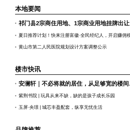
玉屏紫云府 |
紫荆书院6#洋
本地要闻
祁门县2宗商住用地、1宗商业用地挂牌出让
总出让面积29.83亩
夏日推荐计划！快来注册富徽·全民经纪人，开启赚佣
式...
黄山市第二人民医院规划设计方案调整公示
楼市快讯
安澜轩｜不必将就的居住，从足够宽的楼间
开始
紫荆书院 | 玩具从来不缺，缺的是孩子成长乐园
2026年黄山
玉屏·央璟 | 城芯丰盈配套，纵享无忧生活
品牌推荐