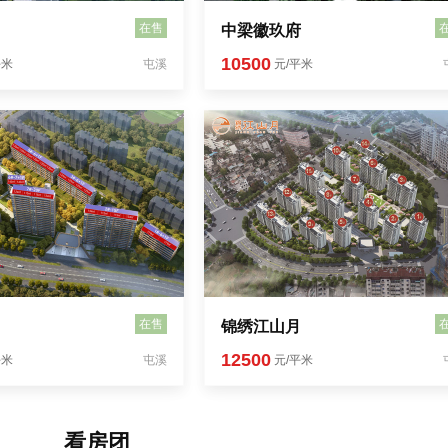
在售
中梁徽玖府
10500
平米
屯溪
元/平米
在售
锦绣江山月
12500
平米
屯溪
元/平米
看房团