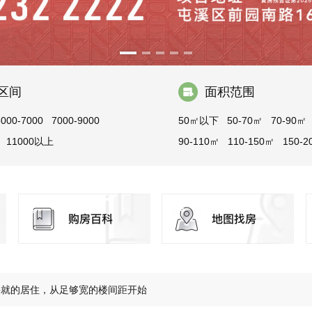
区间
面积范围
5000-7000
7000-9000
50㎡以下
50-70㎡
70-90㎡
11000以上
90-110㎡
110-150㎡
150-2
200-300㎡
300㎡以上
将就的居住，从足够宽的楼间距开始
把家安在风景里
玩具从来不缺，缺的是孩子成长乐园
 城芯丰盈配套，纵享无忧生活