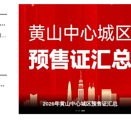
 超高窗墙比，把整片风光引入家中
房丨少户低公摊大面宽，黄山改善置业硬底气
，
模
距
中心城区预售证汇总
2026年黄山中心城
搜狐焦点丨8月6