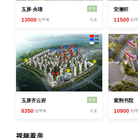
在售
玉屏·央璟
安澜轩
13000
11500
元/平米
屯溪
元/
在售
玉屏齐云府
紫荆书院
8350
10900
元/平米
屯溪
元/
视频看房