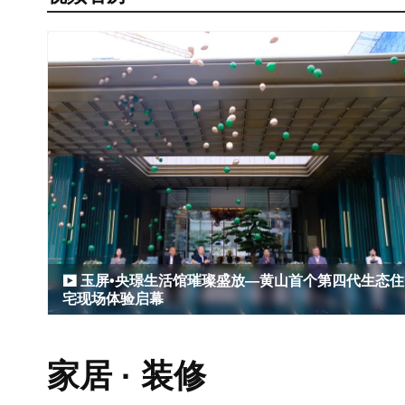
玉屏•央璟生活馆璀璨盛放—黄山首个第四代生态住
宅现场体验启幕
家居 · 装修