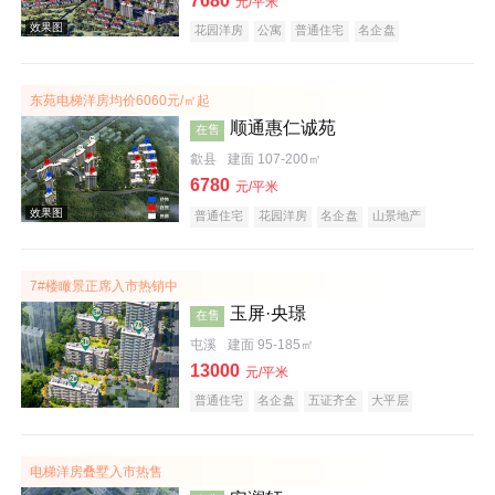
7680
元/平米
花园洋房
公寓
普通住宅
名企盘
庭院式住宅
宜居生态地产
潜力楼盘
低总价
复合地产
五证齐全
东苑电梯洋房均价6060元/㎡起
顺通惠仁诚苑
在售
歙县
建面 107-200㎡
6780
元/平米
效果图
普通住宅
花园洋房
名企盘
山景地产
公园地产
宜居生态地产
7#楼瞰景正席入市热销中
玉屏·央璟
在售
屯溪
建面 95-185㎡
13000
元/平米
普通住宅
名企盘
五证齐全
大平层
效果图
电梯洋房叠墅入市热售