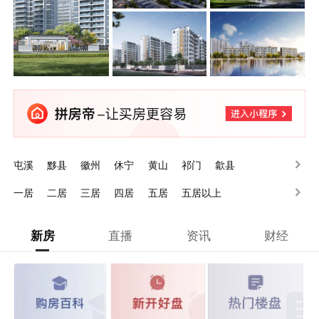
屯溪
黟县
徽州
休宁
黄山
祁门
歙县
一居
二居
三居
四居
五居
五居以上
新房
直播
资讯
财经