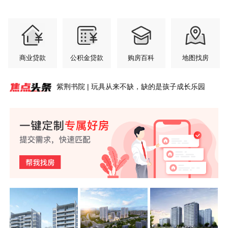
商业贷款
公积金贷款
购房百科
地图找房
紫荆书院 | 玩具从来不缺，缺的是孩子成长乐园
玉屏·央璟 | 城芯丰盈配套，纵享无忧生活
安澜轩 | 七月园境初绽，交付前的“素颜”答卷
玉屏齐云府 | 江风入怀，暑气轻松消解
玉屏·央璟 | 把家安在风景里
紫荆书院6#洋房丨少户低公摊大面宽，黄山改善置
玉屏紫云府 | 超高窗墙比，把整片风光引入家中
安澜轩｜不必将就的居住，从足够宽的楼间距开始
盛夏家境揭幕，玉屏·央璟最新工程进度
玉屏齐云府 | 齐云萌童季 成长初体验 第四弹来了！
紫荆书院丨3.2米层高，黄山主城洋房的“高度”哲学
业硬底气