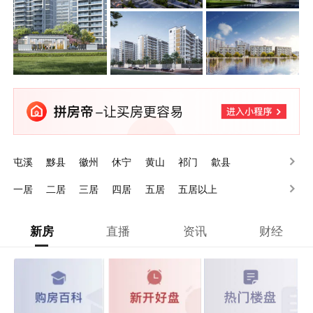
屯溪
黟县
徽州
休宁
黄山
祁门
歙县
一居
二居
三居
四居
五居
五居以上
新房
直播
资讯
财经