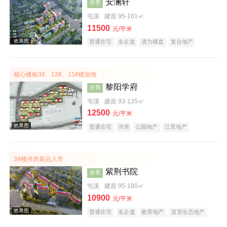
安澜轩
在售
屯溪
建面 95-161㎡
11500
元/平米
普通住宅
名企盘
潜力楼盘
复合地产
宜居生态地产
科技住宅
五证齐全
核心楼栋3#、13#、15#楼加推
效果图
黎阳学府
在售
屯溪
建面 93-135㎡
12500
元/平米
普通住宅
洋房
公园地产
江景地产
教育地产
创意地产
宜居生态地产
名企盘
潜力楼盘
五证齐全
3#楼洋房新品入市
紫荆书院
在售
屯溪
建面 95-180㎡
10900
元/平米
普通住宅
名企盘
教育地产
宜居生态地产
庭院式住宅