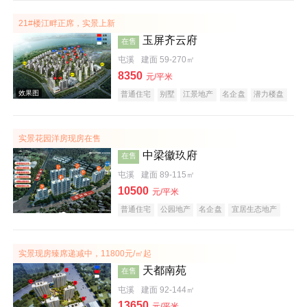
21#楼江畔正席，实景上新
玉屏齐云府
在售
屯溪
建面 59-270㎡
效果图
8350
元/平米
普通住宅
别墅
江景地产
名企盘
潜力楼盘
宜居生态地产
庭院式住宅
五证齐全
低总价
实景花园洋房现房在售
中梁徽玖府
在售
屯溪
建面 89-115㎡
10500
元/平米
普通住宅
公园地产
名企盘
宜居生态地产
效果图
五证齐全
实景现房臻席递减中，11800元/㎡起
天都南苑
在售
屯溪
建面 92-144㎡
13650
元/平米