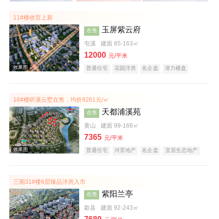
11#楼收官上新
玉屏紫云府
在售
屯溪
建面 85-163㎡
12000
元/平米
普通住宅
花园洋房
名企盘
潜力楼盘
教育地产
江景地产
庭院式住宅
宜居生态地产
五证齐全
16#楼听溪云墅在售，均价8261元/㎡
天都浦溪苑
在售
黄山
建面 99-166㎡
7365
元/平米
普通住宅
河景地产
名企盘
宜居生态地产
潜力楼盘
公园地产
庭院式住宅
旅游地产
低总价
五证齐全
文旅地产
三期31#楼6层臻品洋房入市
紫阳兰亭
在售
歙县
建面 92-243㎡
效果图