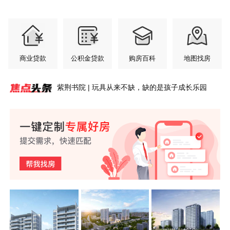
商业贷款
公积金贷款
购房百科
地图找房
紫荆书院 | 玩具从来不缺，缺的是孩子成长乐园
安澜轩 | 七月园境初绽，交付前的“素颜”答卷
玉屏齐云府 | 江风入怀，暑气轻松消解
玉屏·央璟 | 把家安在风景里
紫荆书院6#洋房丨少户低公摊大面宽，黄山改善置
玉屏紫云府 | 超高窗墙比，把整片风光引入家中
玉屏·央璟 | 城芯丰盈配套，纵享无忧生活
安澜轩｜不必将就的居住，从足够宽的楼间距开始
盛夏家境揭幕，玉屏·央璟最新工程进度
玉屏齐云府 | 齐云萌童季 成长初体验 第四弹来了！
紫荆书院丨3.2米层高，黄山主城洋房的“高度”哲学
业硬底气