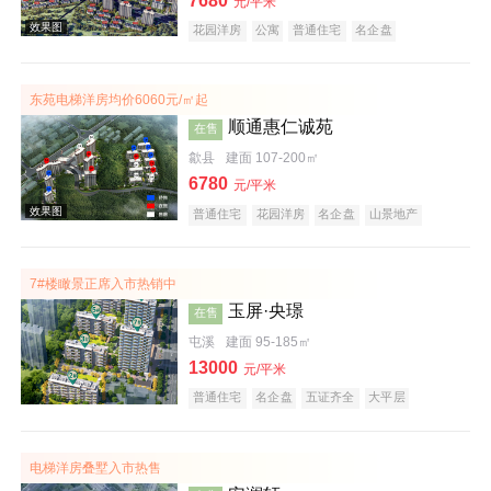
7680
元/平米
花园洋房
公寓
普通住宅
名企盘
庭院式住宅
宜居生态地产
潜力楼盘
低总价
复合地产
五证齐全
东苑电梯洋房均价6060元/㎡起
顺通惠仁诚苑
在售
歙县
建面 107-200㎡
6780
元/平米
效果图
普通住宅
花园洋房
名企盘
山景地产
公园地产
宜居生态地产
7#楼瞰景正席入市热销中
玉屏·央璟
在售
屯溪
建面 95-185㎡
13000
元/平米
普通住宅
名企盘
五证齐全
大平层
效果图
电梯洋房叠墅入市热售