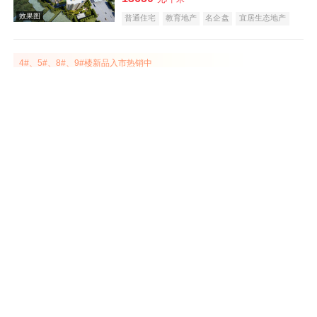
普通住宅
教育地产
名企盘
宜居生态地产
潜力楼盘
公园地产
五证齐全
低总价
效果图
4#、5#、8#、9#楼新品入市热销中
锦绣江山月
在售
屯溪
建面 88-143㎡
12500
元/平米
普通住宅
公园地产
名企盘
教育地产
江景地产
五证齐全
4#楼前排瞰景小高层，火热争藏中
效果图
文澜轩
在售
屯溪
建面 87-138㎡
8888
元/平米
普通住宅
名企盘
教育地产
庭院式住宅
五证齐全
云叠大宅在售，建筑面积约129-133㎡