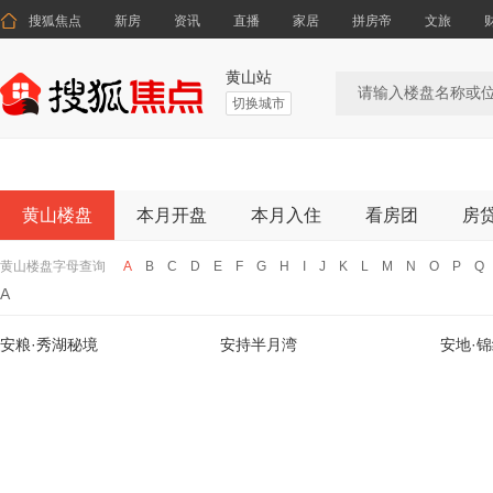

搜狐焦点
新房
资讯
直播
家居
拼房帝
文旅
黄山站
切换城市
黄山楼盘
本月开盘
本月入住
看房团
房
黄山楼盘字母查询
A
B
C
D
E
F
G
H
I
J
K
L
M
N
O
P
Q
A
安粮·秀湖秘境
安持半月湾
安地·