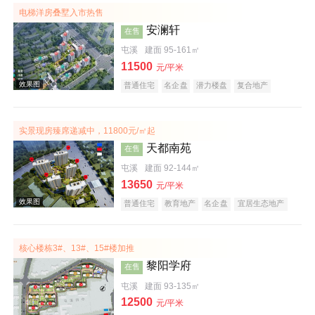
电梯洋房叠墅入市热售
安澜轩
在售
屯溪
建面 95-161㎡
11500
元/平米
普通住宅
名企盘
潜力楼盘
复合地产
宜居生态地产
科技住宅
五证齐全
实景现房臻席递减中，11800元/㎡起
效果图
天都南苑
在售
屯溪
建面 92-144㎡
13650
元/平米
普通住宅
教育地产
名企盘
宜居生态地产
潜力楼盘
公园地产
五证齐全
低总价
核心楼栋3#、13#、15#楼加推
黎阳学府
在售
屯溪
建面 93-135㎡
12500
元/平米