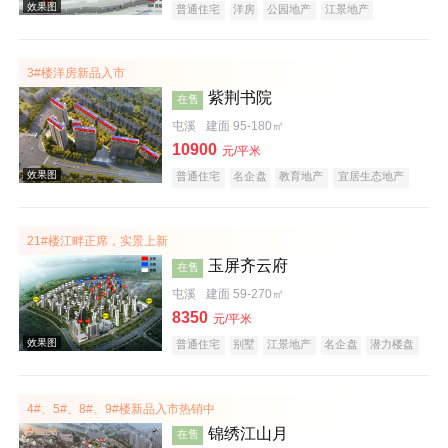
普通住宅
洋房
公园地产
江景地产
教育地产
创意地产
宜居生态地产
名企盘
潜力楼盘
五证齐全
3#楼洋房新品入市
紫荆书院
在售
屯溪
建面 95-180㎡
10900
元/平米
效果图
普通住宅
名企盘
教育地产
宜居生态地产
庭院式住宅
21#楼江畔正席，实景上新
玉屏齐云府
在售
屯溪
建面 59-270㎡
8350
元/平米
普通住宅
别墅
江景地产
名企盘
潜力楼盘
效果图
宜居生态地产
庭院式住宅
五证齐全
低总价
4#、5#、8#、9#楼新品入市热销中
锦绣江山月
在售