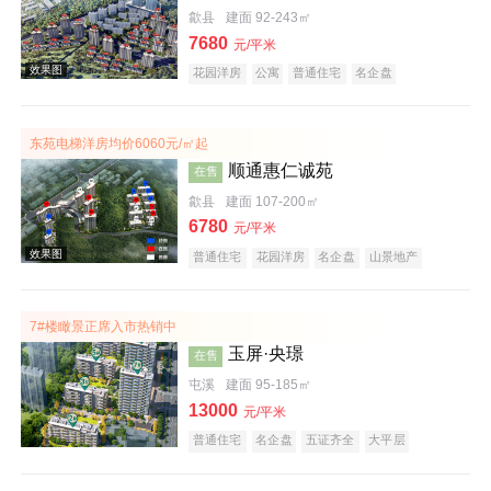
歙县
建面 92-243㎡
7680
效果图
元/平米
花园洋房
公寓
普通住宅
名企盘
庭院式住宅
宜居生态地产
潜力楼盘
低总价
复合地产
五证齐全
东苑电梯洋房均价6060元/㎡起
顺通惠仁诚苑
在售
歙县
建面 107-200㎡
6780
元/平米
普通住宅
花园洋房
名企盘
山景地产
效果图
公园地产
宜居生态地产
7#楼瞰景正席入市热销中
玉屏·央璟
在售
屯溪
建面 95-185㎡
13000
元/平米
普通住宅
名企盘
五证齐全
大平层
效果图