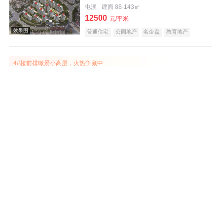
屯溪
建面 88-143㎡
12500
元/平米
普通住宅
公园地产
名企盘
教育地产
江景地产
五证齐全
效果图
4#楼前排瞰景小高层，火热争藏中
文澜轩
在售
屯溪
建面 87-138㎡
8888
元/平米
普通住宅
名企盘
教育地产
庭院式住宅
五证齐全
云叠大宅在售，建筑面积约129-133㎡
效果图
鸿威·东方雅苑
在售
屯溪
建面 86-150㎡
9000
元/平米
普通住宅
名企盘
宜居生态地产
庭院式住宅