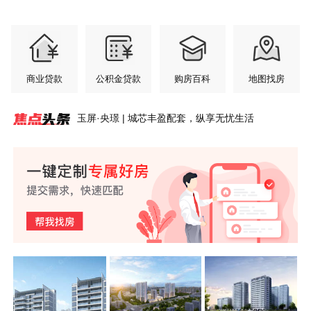
商业贷款
公积金贷款
购房百科
地图找房
玉屏·央璟 | 城芯丰盈配套，纵享无忧生活
安澜轩 | 七月园境初绽，交付前的“素颜”答卷
玉屏齐云府 | 江风入怀，暑气轻松消解
玉屏·央璟 | 把家安在风景里
紫荆书院6#洋房丨少户低公摊大面宽，黄山改善置
玉屏紫云府 | 超高窗墙比，把整片风光引入家中
紫荆书院 | 玩具从来不缺，缺的是孩子成长乐园
安澜轩｜不必将就的居住，从足够宽的楼间距开始
盛夏家境揭幕，玉屏·央璟最新工程进度
玉屏齐云府 | 齐云萌童季 成长初体验 第四弹来了！
紫荆书院丨3.2米层高，黄山主城洋房的“高度”哲学
业硬底气