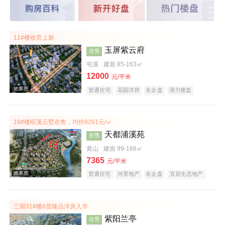
11#楼收官上新
玉屏紫云府
在售
屯溪
建面 85-163㎡
12000
元/平米
普通住宅
花园洋房
名企盘
潜力楼盘
教育地产
江景地产
庭院式住宅
宜居生态地产
五证齐全
16#楼听溪云墅在售，均价8261元/㎡
天都浦溪苑
在售
黄山
建面 99-166㎡
7365
元/平米
普通住宅
河景地产
名企盘
宜居生态地产
潜力楼盘
公园地产
庭院式住宅
旅游地产
低总价
五证齐全
文旅地产
三期31#楼6层臻品洋房入市
紫阳兰亭
在售