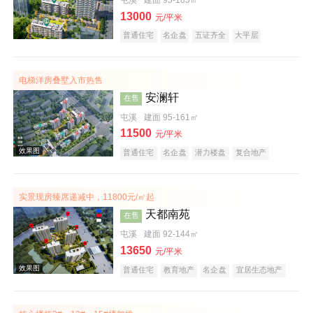
效果图
13000
元/平米
普通住宅
名企盘
五证齐全
大平层
电梯洋房叠墅入市热售
安澜轩
在售
屯溪
建面 95-161㎡
11500
元/平米
普通住宅
名企盘
潜力楼盘
复合地产
效果图
宜居生态地产
科技住宅
五证齐全
实景现房臻席递减中，11800元/㎡起
天都南苑
在售
屯溪
建面 92-144㎡
13650
元/平米
普通住宅
教育地产
名企盘
宜居生态地产
潜力楼盘
公园地产
五证齐全
低总价