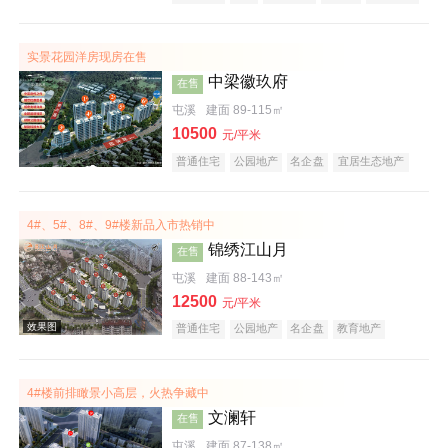
宜居生态地产
庭院式住宅
五证齐全
低总价
实景花园洋房现房在售
中梁徽玖府
在售
屯溪
建面 89-115㎡
10500
元/平米
效果图
普通住宅
公园地产
名企盘
宜居生态地产
五证齐全
4#、5#、8#、9#楼新品入市热销中
锦绣江山月
在售
屯溪
建面 88-143㎡
12500
元/平米
普通住宅
公园地产
名企盘
教育地产
效果图
江景地产
五证齐全
4#楼前排瞰景小高层，火热争藏中
文澜轩
在售
屯溪
建面 87-138㎡