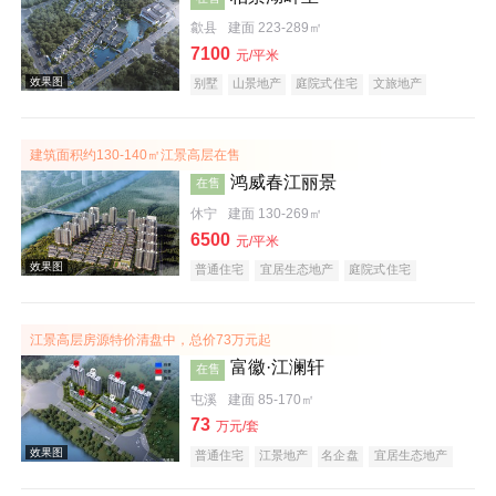
歙县
建面 223-289㎡
7100
效果图
元/平米
别墅
山景地产
庭院式住宅
文旅地产
低总价
宜居生态地产
湖景地产
建筑面积约130-140㎡江景高层在售
鸿威春江丽景
在售
休宁
建面 130-269㎡
6500
元/平米
普通住宅
宜居生态地产
庭院式住宅
效果图
江景高层房源特价清盘中，总价73万元起
富徽·江澜轩
在售
屯溪
建面 85-170㎡
73
万元/套
普通住宅
江景地产
名企盘
宜居生态地产
庭院式住宅
五证齐全