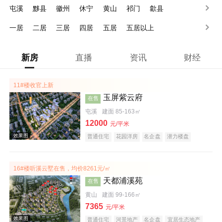
屯溪
黟县
徽州
休宁
黄山
祁门
歙县
一居
二居
三居
四居
五居
五居以上
新房
直播
资讯
财经
11#楼收官上新
玉屏紫云府
在售
屯溪
建面 85-163㎡
12000
元/平米
普通住宅
花园洋房
名企盘
潜力楼盘
教育地产
江景地产
庭院式住宅
宜居生态地产
五证齐全
16#楼听溪云墅在售，均价8261元/㎡
天都浦溪苑
在售
黄山
建面 99-166㎡
7365
元/平米
普通住宅
河景地产
名企盘
宜居生态地产