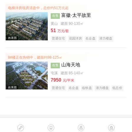
效果图
电梯洋房现房清盘中，总价约51万元起
富徽·太平故里
在售
黄山
建面 90-130㎡
51
万元/套
普通住宅
花园洋房
名企盘
潜力楼盘
低总价
宜居生态地产
五证齐全
8#楼正在热销中，建面约98-125㎡
效果图
山海天地
在售
屯溪
建面 85-140㎡
7950
元/平米
普通住宅
名企盘
临铁盘
潜力楼盘
低总价
五证齐全
效果图