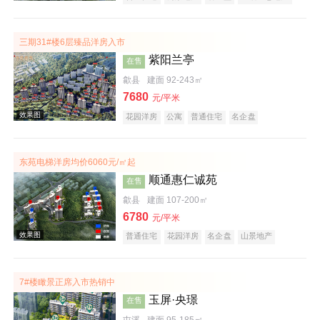
潜力楼盘
公园地产
庭院式住宅
旅游地产
低总价
五证齐全
文旅地产
三期31#楼6层臻品洋房入市
效果图
紫阳兰亭
在售
歙县
建面 92-243㎡
7680
元/平米
花园洋房
公寓
普通住宅
名企盘
庭院式住宅
宜居生态地产
潜力楼盘
低总价
复合地产
五证齐全
东苑电梯洋房均价6060元/㎡起
顺通惠仁诚苑
在售
效果图
歙县
建面 107-200㎡
6780
元/平米
普通住宅
花园洋房
名企盘
山景地产
公园地产
宜居生态地产
7#楼瞰景正席入市热销中
玉屏·央璟
在售
屯溪
建面 95-185㎡