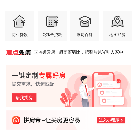
商业贷款
公积金贷款
购房百科
地图找房
玉屏紫云府 | 超高窗墙比，把整片风光引入家中
安澜轩 | 七月园境初绽，交付前的“素颜”答卷
玉屏齐云府 | 江风入怀，暑气轻松消解
玉屏·央璟 | 把家安在风景里
紫荆书院6#洋房丨少户低公摊大面宽，黄山改善置
玉屏·央璟 | 城芯丰盈配套，纵享无忧生活
紫荆书院 | 玩具从来不缺，缺的是孩子成长乐园
安澜轩｜不必将就的居住，从足够宽的楼间距开始
盛夏家境揭幕，玉屏·央璟最新工程进度
玉屏齐云府 | 齐云萌童季 成长初体验 第四弹来了！
紫荆书院丨3.2米层高，黄山主城洋房的“高度”哲学
业硬底气