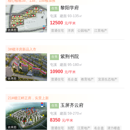
核心楼栋3#、13#、15#楼加推
黎阳学府
在售
屯溪
建面 93-135㎡
12500
元/平米
普通住宅
洋房
公园地产
江景地产
教育地产
创意地产
宜居生态地产
名企盘
潜力楼盘
五证齐全
3#楼洋房新品入市
效果图
紫荆书院
在售
屯溪
建面 95-180㎡
10900
元/平米
普通住宅
名企盘
教育地产
宜居生态地产
庭院式住宅
21#楼江畔正席，实景上新
玉屏齐云府
在售
效果图
屯溪
建面 59-270㎡
8350
元/平米
普通住宅
别墅
江景地产
名企盘
潜力楼盘