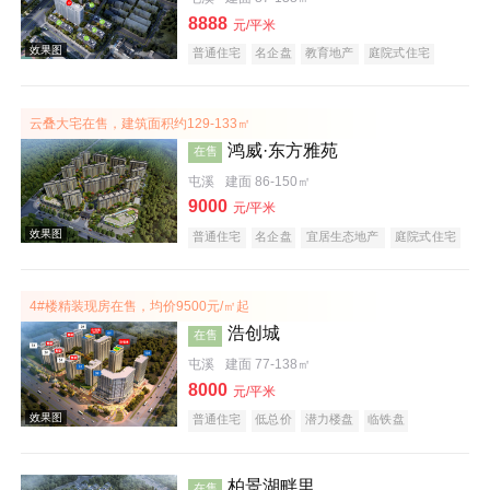
8888
元/平米
普通住宅
名企盘
教育地产
庭院式住宅
五证齐全
效果图
云叠大宅在售，建筑面积约129-133㎡
鸿威·东方雅苑
在售
屯溪
建面 86-150㎡
9000
元/平米
普通住宅
名企盘
宜居生态地产
庭院式住宅
4#楼精装现房在售，均价9500元/㎡起
浩创城
在售
屯溪
建面 77-138㎡
8000
元/平米
普通住宅
低总价
潜力楼盘
临铁盘
柏景湖畔里
在售