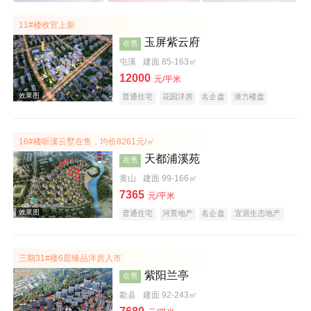
11#楼收官上新
玉屏紫云府
在售
屯溪
建面 85-163㎡
12000
元/平米
普通住宅
花园洋房
名企盘
潜力楼盘
教育地产
江景地产
庭院式住宅
宜居生态地产
五证齐全
16#楼听溪云墅在售，均价8261元/㎡
天都浦溪苑
在售
黄山
建面 99-166㎡
7365
元/平米
普通住宅
河景地产
名企盘
宜居生态地产
潜力楼盘
公园地产
庭院式住宅
旅游地产
低总价
五证齐全
文旅地产
三期31#楼6层臻品洋房入市
紫阳兰亭
在售
歙县
建面 92-243㎡
效果图