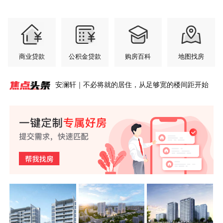
商业贷款
公积金贷款
购房百科
地图找房
安澜轩｜不必将就的居住，从足够宽的楼间距开始
玉屏·央璟 | 把家安在风景里
紫荆书院6#洋房丨少户低公摊大面宽，黄山改善置
玉屏紫云府 | 超高窗墙比，把整片风光引入家中
玉屏·央璟 | 城芯丰盈配套，纵享无忧生活
紫荆书院 | 玩具从来不缺，缺的是孩子成长乐园
盛夏家境揭幕，玉屏·央璟最新工程进度
玉屏齐云府 | 齐云萌童季 成长初体验 第四弹来了！
紫荆书院丨3.2米层高，黄山主城洋房的“高度”哲学
玉屏齐云府 | 齐云萌童季 成长初体验 第四弹欢乐落
玉屏·央璟 | 小户型的空间魔法，重构居家开阔感
业硬底气
幕！