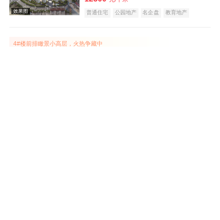
普通住宅
公园地产
名企盘
教育地产
江景地产
五证齐全
效果图
4#楼前排瞰景小高层，火热争藏中
文澜轩
在售
屯溪
建面 87-138㎡
8888
元/平米
普通住宅
名企盘
教育地产
庭院式住宅
五证齐全
云叠大宅在售，建筑面积约129-133㎡
效果图
鸿威·东方雅苑
在售
屯溪
建面 86-150㎡
9000
元/平米
普通住宅
名企盘
宜居生态地产
庭院式住宅
4#楼精装现房在售，均价9500元/㎡起