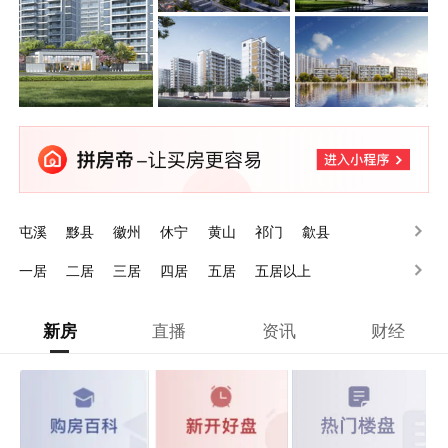
屯溪
黟县
徽州
休宁
黄山
祁门
歙县
一居
二居
三居
四居
五居
五居以上
新房
直播
资讯
财经