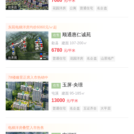
7680
元/平米
花园洋房
公寓
普通住宅
名企盘
庭院式住宅
宜居生态地产
潜力楼盘
低总价
复合地产
五证齐全
东苑电梯洋房均价6060元/㎡起
顺通惠仁诚苑
在售
歙县
建面 107-200㎡
6780
元/平米
效果图
普通住宅
花园洋房
名企盘
山景地产
公园地产
宜居生态地产
7#楼瞰景正席入市热销中
玉屏·央璟
在售
屯溪
建面 95-185㎡
13000
元/平米
普通住宅
名企盘
五证齐全
大平层
效果图
电梯洋房叠墅入市热售