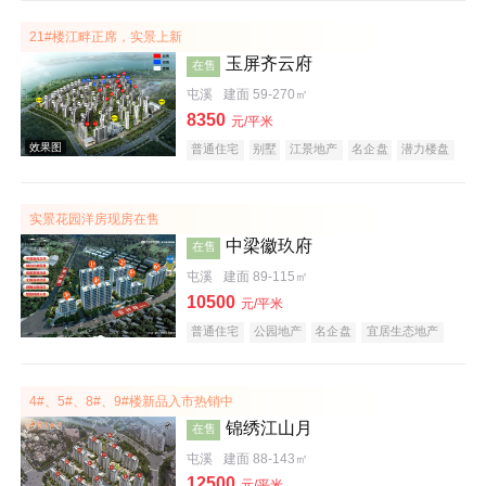
21#楼江畔正席，实景上新
玉屏齐云府
在售
屯溪
建面 59-270㎡
效果图
8350
元/平米
普通住宅
别墅
江景地产
名企盘
潜力楼盘
宜居生态地产
庭院式住宅
五证齐全
低总价
实景花园洋房现房在售
中梁徽玖府
在售
屯溪
建面 89-115㎡
10500
元/平米
普通住宅
公园地产
名企盘
宜居生态地产
效果图
五证齐全
4#、5#、8#、9#楼新品入市热销中
锦绣江山月
在售
屯溪
建面 88-143㎡
12500
元/平米