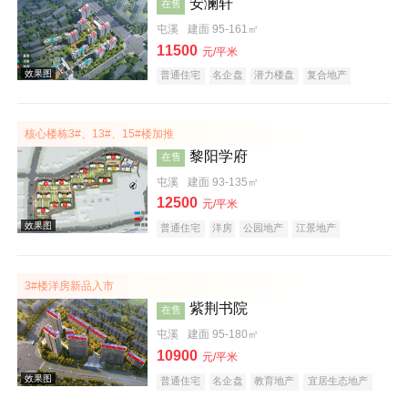
安澜轩
在售
屯溪
建面 95-161㎡
11500
元/平米
普通住宅
名企盘
潜力楼盘
复合地产
宜居生态地产
科技住宅
五证齐全
核心楼栋3#、13#、15#楼加推
效果图
黎阳学府
在售
屯溪
建面 93-135㎡
12500
元/平米
普通住宅
洋房
公园地产
江景地产
教育地产
创意地产
宜居生态地产
名企盘
潜力楼盘
五证齐全
3#楼洋房新品入市
紫荆书院
在售
屯溪
建面 95-180㎡
10900
元/平米
普通住宅
名企盘
教育地产
宜居生态地产
庭院式住宅