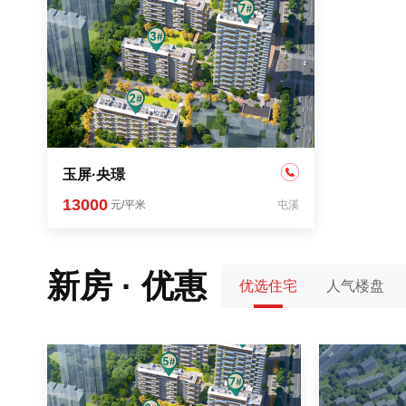
玉屏·央璟
13000
元/平米
屯溪
新房 · 优惠
优选住宅
人气楼盘