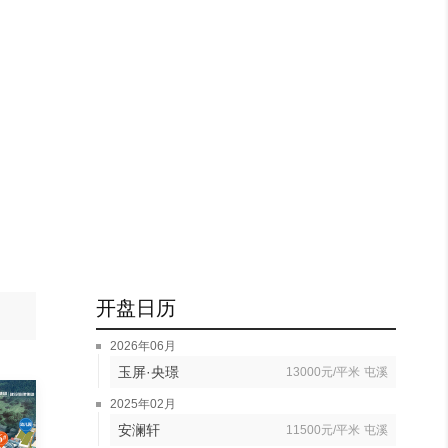
开盘日历
2026年06月
玉屏·央璟
13000元/平米
屯溪
2025年02月
安澜轩
11500元/平米
屯溪