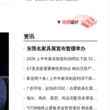
资讯
东莞名家具展宣布暂缓举办
2026 上半年家具制造利润同比下跌 52.
7%，地产链上下游持续承压
ST美克签署重整投资协议 铜光互联产融
联合体拟斥资10.72亿元参与重整
家居周十条 | 上半年家具制造利润下跌5
2.7%、两大知名装企回应跑路传闻、南
7 折开拍，起拍价10亿！合肥政务红星美
康公示家具电商黑白名单…
凯龙物业整体打包司法处置
海尔、美的、慕思、尚品宅配等多赛道头
部企业加速AI布局突围
搜狐专访美巢张经甫 | 十年价值攀登
*ST帅电终止募集资金投资项目 剩余募资