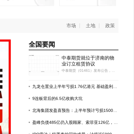
市场
土地
政策
全国要闻
中泰期货就位于济南的物
业订立租赁协议
中泰期货（01461）发布公告，于2
026年8月6日（交易时段后），本
公司及本公司的全资附属公司中泰
汇融资本（作为承租人）分别与齐
九龙仓置业上半年亏损1.76亿港元 基础盈利增
鲁中泰物业（作为出租人）订立租
长6%
赁协议一以及租赁协议二，期限均
9连板背后的6.5亿收购大坑
由2026年10月…
北海集团发盈喜预告：上半年预计亏损1500
万-1700万港元
盈峰负债485亿仍入股顾家、索菲亚126亿，这
场豪赌为何？