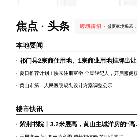
玉屏齐云府 | 
盛夏家境揭幕，
焦点 · 头条
安澜轩｜不必
紫荆书院 | 
紫荆书院丨3.
玉屏·央璟 |
本地要闻
祁门县2宗商住用地、1宗商业用地挂牌出让
总出让面积29.83亩
夏日推荐计划！快来注册富徽·全民经纪人，开启赚佣
式...
黄山市第二人民医院规划设计方案调整公示
楼市快讯
紫荆书院丨3.2米层高，黄山主城洋房的“高
度”哲学
玉屏齐云府 | 齐云萌童季 成长初体验 第四弹来了！