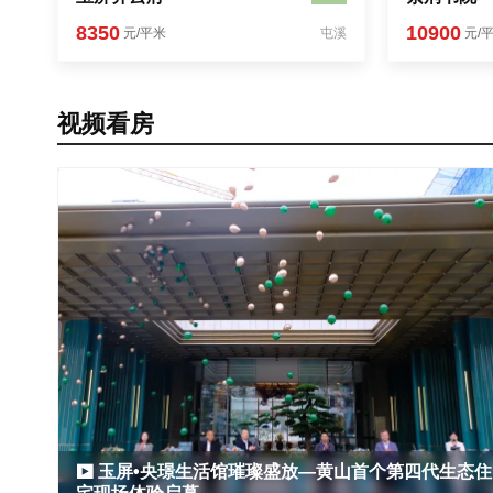
8350
10900
元/平米
屯溪
元/
视频看房
玉屏•央璟生活馆璀璨盛放—黄山首个第四代生态住