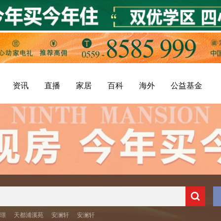
资讯
直播
家居
百科
海外
公益基金
央璟
天都浦溪苑
安澜轩
安澜轩