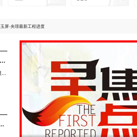
齐云萌童季 成长初体验 第四弹来了！
玉屏·央璟最新工程进度
将就的居住，从足够宽的楼间距开始
玩具从来不缺，缺的是孩子成长乐园
2米层高，黄山主城洋房的“高度”哲学
 城芯丰盈配套，纵享无忧生活
，
模