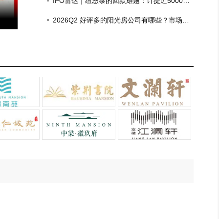
IPO雷达｜纽恩泰的回款难题：计提近5000万
房企坏账，去年政府项目回款比例仅三成
2026Q2 好评多的阳光房公司有哪些？市场现
状观察