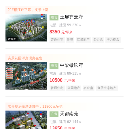
21#楼江畔正席，实景上新
玉屏齐云府
在售
屯溪
建面 59-270㎡
效果图
8350
元/平米
普通住宅
别墅
江景地产
名企盘
潜力楼盘
宜居生态地产
庭院式住宅
五证齐全
低总价
实景花园洋房现房在售
中梁徽玖府
在售
屯溪
建面 89-115㎡
10500
元/平米
普通住宅
公园地产
名企盘
宜居生态地产
效果图
五证齐全
实景现房臻席递减中，11800元/㎡起
天都南苑
在售
屯溪
建面 92-144㎡
13650
元/平米