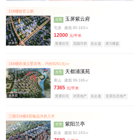
11#楼收官上新
玉屏紫云府
在售
屯溪
建面 85-163㎡
12000
元/平米
普通住宅
花园洋房
名企盘
潜力楼盘
教育地产
江景地产
庭院式住宅
宜居生态地产
五证齐全
16#楼听溪云墅在售，均价8261元/㎡
天都浦溪苑
在售
黄山
建面 99-166㎡
7365
元/平米
普通住宅
河景地产
名企盘
宜居生态地产
潜力楼盘
公园地产
庭院式住宅
旅游地产
低总价
五证齐全
文旅地产
三期31#楼6层臻品洋房入市
紫阳兰亭
在售
歙县
建面 92-243㎡
效果图