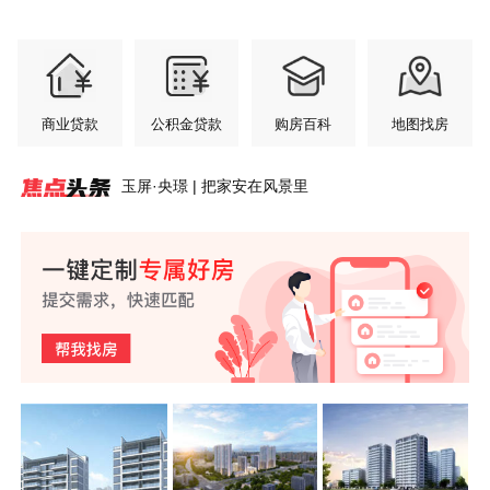
商业贷款
公积金贷款
购房百科
地图找房
玉屏·央璟 | 把家安在风景里
玉屏·央璟 | 双重硬核工艺，定义高阶舒居
紫荆书院 | 约124㎡主卧套房，私藏独处静谧时光
安澜轩｜黄山主城洋房，解锁高阶改善生活
安澜轩 | 七月园境初绽，交付前的“素颜”答卷
玉屏齐云府 | 江风入怀，暑气轻松消解
紫荆书院6#洋房丨少户低公摊大面宽，黄山改善置
玉屏紫云府 | 超高窗墙比，把整片风光引入家中
玉屏·央璟 | 城芯丰盈配套，纵享无忧生活
紫荆书院 | 玩具从来不缺，缺的是孩子成长乐园
安澜轩｜不必将就的居住，从足够宽的楼间距开始
业硬底气