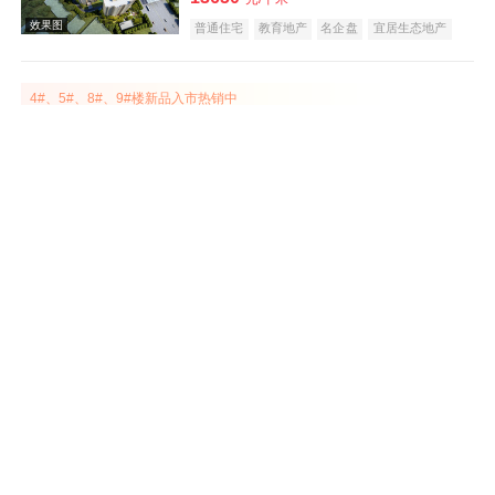
普通住宅
教育地产
名企盘
宜居生态地产
潜力楼盘
公园地产
五证齐全
低总价
效果图
4#、5#、8#、9#楼新品入市热销中
锦绣江山月
在售
屯溪
建面 88-143㎡
12500
元/平米
普通住宅
公园地产
名企盘
教育地产
江景地产
五证齐全
4#楼前排瞰景小高层，火热争藏中
效果图
文澜轩
在售
屯溪
建面 87-138㎡
8888
元/平米
普通住宅
名企盘
教育地产
庭院式住宅
五证齐全
云叠大宅在售，建筑面积约129-133㎡