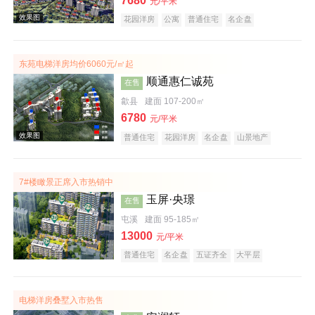
7680
元/平米
花园洋房
公寓
普通住宅
名企盘
庭院式住宅
宜居生态地产
潜力楼盘
低总价
复合地产
五证齐全
东苑电梯洋房均价6060元/㎡起
顺通惠仁诚苑
在售
歙县
建面 107-200㎡
6780
元/平米
效果图
普通住宅
花园洋房
名企盘
山景地产
公园地产
宜居生态地产
7#楼瞰景正席入市热销中
玉屏·央璟
在售
屯溪
建面 95-185㎡
13000
元/平米
普通住宅
名企盘
五证齐全
大平层
效果图
电梯洋房叠墅入市热售