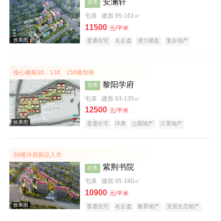
安澜轩
在售
屯溪
建面 95-161㎡
11500
元/平米
普通住宅
名企盘
潜力楼盘
复合地产
宜居生态地产
科技住宅
五证齐全
核心楼栋3#、13#、15#楼加推
效果图
黎阳学府
在售
屯溪
建面 93-135㎡
12500
元/平米
普通住宅
洋房
公园地产
江景地产
教育地产
创意地产
宜居生态地产
名企盘
潜力楼盘
五证齐全
3#楼洋房新品入市
紫荆书院
在售
屯溪
建面 95-180㎡
10900
元/平米
普通住宅
名企盘
教育地产
宜居生态地产
庭院式住宅