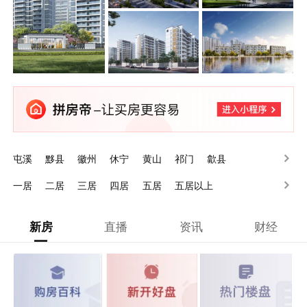
屯溪
黟县
徽州
休宁
黄山
祁门
歙县
一居
二居
三居
四居
五居
五居以上
新房
直播
资讯
财经