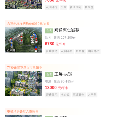
7680
元/平米
花园洋房
公寓
普通住宅
名企盘
庭院式住宅
宜居生态地产
潜力楼盘
低总价
复合地产
五证齐全
东苑电梯洋房均价6060元/㎡起
顺通惠仁诚苑
在售
歙县
建面 107-200㎡
6780
元/平米
效果图
普通住宅
花园洋房
名企盘
山景地产
公园地产
宜居生态地产
7#楼瞰景正席入市热销中
玉屏·央璟
在售
屯溪
建面 95-185㎡
13000
元/平米
普通住宅
名企盘
五证齐全
大平层
效果图
电梯洋房叠墅入市热售