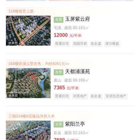
11#楼收官上新
玉屏紫云府
在售
屯溪
建面 85-163㎡
12000
元/平米
普通住宅
花园洋房
名企盘
潜力楼盘
教育地产
江景地产
庭院式住宅
宜居生态地产
五证齐全
16#楼听溪云墅在售，均价8261元/㎡
天都浦溪苑
在售
黄山
建面 99-166㎡
7365
元/平米
普通住宅
河景地产
名企盘
宜居生态地产
潜力楼盘
公园地产
庭院式住宅
旅游地产
低总价
五证齐全
文旅地产
三期31#楼6层臻品洋房入市
紫阳兰亭
在售
歙县
建面 92-243㎡
效果图