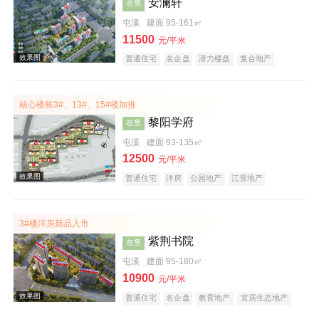
安澜轩
在售
屯溪
建面 95-161㎡
11500
元/平米
普通住宅
名企盘
潜力楼盘
复合地产
宜居生态地产
科技住宅
五证齐全
核心楼栋3#、13#、15#楼加推
效果图
黎阳学府
在售
屯溪
建面 93-135㎡
12500
元/平米
普通住宅
洋房
公园地产
江景地产
教育地产
创意地产
宜居生态地产
名企盘
潜力楼盘
五证齐全
3#楼洋房新品入市
紫荆书院
在售
屯溪
建面 95-180㎡
10900
元/平米
普通住宅
名企盘
教育地产
宜居生态地产
庭院式住宅