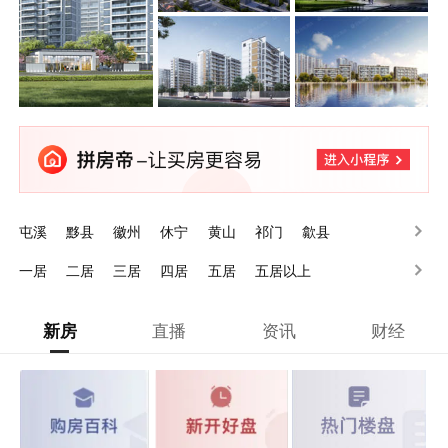
屯溪
黟县
徽州
休宁
黄山
祁门
歙县
一居
二居
三居
四居
五居
五居以上
新房
直播
资讯
财经