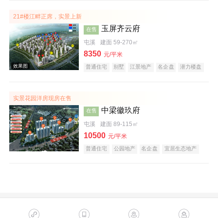
21#楼江畔正席，实景上新
玉屏齐云府
在售
屯溪
建面 59-270㎡
效果图
8350
元/平米
普通住宅
别墅
江景地产
名企盘
潜力楼盘
宜居生态地产
庭院式住宅
五证齐全
低总价
实景花园洋房现房在售
中梁徽玖府
在售
屯溪
建面 89-115㎡
10500
元/平米
普通住宅
公园地产
名企盘
宜居生态地产
效果图
五证齐全