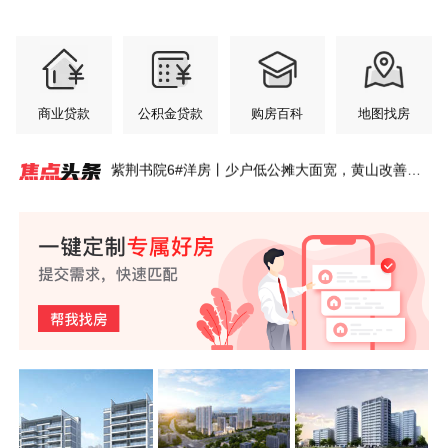
商业贷款
公积金贷款
购房百科
地图找房
紫荆书院6#洋房丨少户低公摊大面宽，黄山改善置
业硬底气
玉屏·央璟 | 把家安在风景里
玉屏·央璟 | 双重硬核工艺，定义高阶舒居
紫荆书院 | 约124㎡主卧套房，私藏独处静谧时光
安澜轩｜黄山主城洋房，解锁高阶改善生活
安澜轩 | 七月园境初绽，交付前的“素颜”答卷
玉屏齐云府 | 江风入怀，暑气轻松消解
玉屏紫云府 | 超高窗墙比，把整片风光引入家中
玉屏·央璟 | 城芯丰盈配套，纵享无忧生活
紫荆书院 | 玩具从来不缺，缺的是孩子成长乐园
安澜轩｜不必将就的居住，从足够宽的楼间距开始