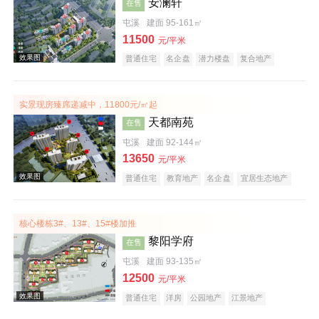
安澜轩
在售
屯溪
建面 95-161㎡
11500
元/平米
普通住宅
名企盘
潜力楼盘
复合地产
宜居生态地产
科技住宅
五证齐全
实景现房臻席递减中，11800元/㎡起
效果图
天都南苑
在售
屯溪
建面 92-144㎡
13650
元/平米
普通住宅
教育地产
名企盘
宜居生态地产
潜力楼盘
公园地产
五证齐全
低总价
核心楼栋3#、13#、15#楼加推
黎阳学府
在售
屯溪
建面 93-135㎡
12500
元/平米
普通住宅
洋房
公园地产
江景地产
教育地产
创意地产
宜居生态地产
名企盘