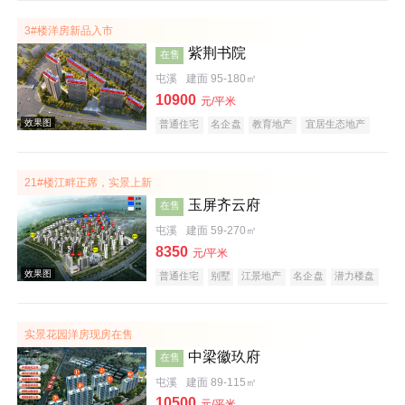
潜力楼盘
五证齐全
3#楼洋房新品入市
紫荆书院
在售
屯溪
建面 95-180㎡
效果图
10900
元/平米
普通住宅
名企盘
教育地产
宜居生态地产
庭院式住宅
21#楼江畔正席，实景上新
玉屏齐云府
在售
屯溪
建面 59-270㎡
8350
元/平米
普通住宅
别墅
江景地产
名企盘
潜力楼盘
效果图
宜居生态地产
庭院式住宅
五证齐全
低总价
实景花园洋房现房在售
中梁徽玖府
在售
屯溪
建面 89-115㎡
10500
元/平米