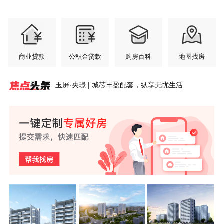
商业贷款
公积金贷款
购房百科
地图找房
玉屏·央璟 | 城芯丰盈配套，纵享无忧生活
安澜轩 | 七月园境初绽，交付前的“素颜”答卷
玉屏齐云府 | 江风入怀，暑气轻松消解
玉屏·央璟 | 把家安在风景里
紫荆书院6#洋房丨少户低公摊大面宽，黄山改善置
玉屏紫云府 | 超高窗墙比，把整片风光引入家中
紫荆书院 | 玩具从来不缺，缺的是孩子成长乐园
安澜轩｜不必将就的居住，从足够宽的楼间距开始
盛夏家境揭幕，玉屏·央璟最新工程进度
玉屏齐云府 | 齐云萌童季 成长初体验 第四弹来了！
紫荆书院丨3.2米层高，黄山主城洋房的“高度”哲学
业硬底气