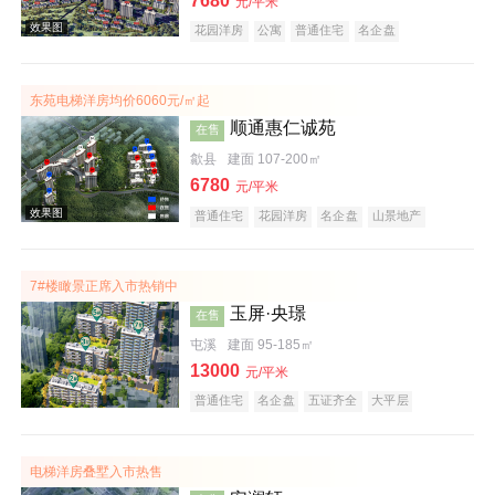
7680
元/平米
花园洋房
公寓
普通住宅
名企盘
庭院式住宅
宜居生态地产
潜力楼盘
低总价
复合地产
五证齐全
东苑电梯洋房均价6060元/㎡起
顺通惠仁诚苑
在售
歙县
建面 107-200㎡
6780
元/平米
效果图
普通住宅
花园洋房
名企盘
山景地产
公园地产
宜居生态地产
7#楼瞰景正席入市热销中
玉屏·央璟
在售
屯溪
建面 95-185㎡
13000
元/平米
普通住宅
名企盘
五证齐全
大平层
效果图
电梯洋房叠墅入市热售