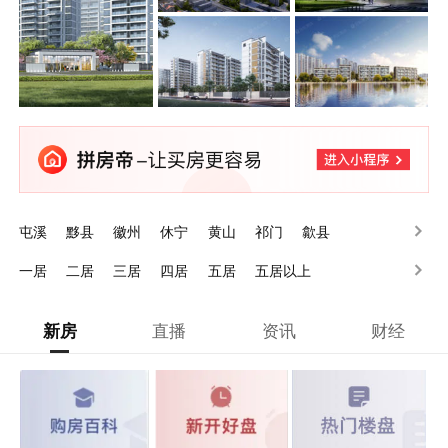
屯溪
黟县
徽州
休宁
黄山
祁门
歙县
一居
二居
三居
四居
五居
五居以上
新房
直播
资讯
财经