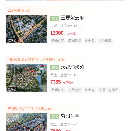
11#楼收官上新
玉屏紫云府
在售
屯溪
建面 85-163㎡
12000
元/平米
普通住宅
花园洋房
名企盘
潜力楼盘
教育地产
江景地产
庭院式住宅
宜居生态地产
五证齐全
16#楼听溪云墅在售，均价8261元/㎡
天都浦溪苑
在售
黄山
建面 99-166㎡
7365
元/平米
普通住宅
河景地产
名企盘
宜居生态地产
潜力楼盘
公园地产
庭院式住宅
旅游地产
低总价
五证齐全
文旅地产
三期31#楼6层臻品洋房入市
紫阳兰亭
在售
歙县
建面 92-243㎡
效果图