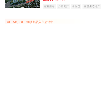
普通住宅
公园地产
名企盘
宜居生态地产
五证齐全
效果图
4#、5#、8#、9#楼新品入市热销中
锦绣江山月
在售
屯溪
建面 88-143㎡
12500
元/平米
普通住宅
公园地产
名企盘
教育地产
江景地产
五证齐全
4#楼前排瞰景小高层，火热争藏中
效果图
文澜轩
在售
屯溪
建面 87-138㎡
8888
元/平米
普通住宅
名企盘
教育地产
庭院式住宅
五证齐全
云叠大宅在售，建筑面积约129-133㎡