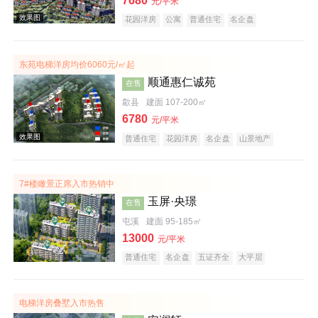
7680
元/平米
花园洋房
公寓
普通住宅
名企盘
庭院式住宅
宜居生态地产
潜力楼盘
低总价
复合地产
五证齐全
东苑电梯洋房均价6060元/㎡起
顺通惠仁诚苑
在售
歙县
建面 107-200㎡
6780
元/平米
效果图
普通住宅
花园洋房
名企盘
山景地产
公园地产
宜居生态地产
7#楼瞰景正席入市热销中
玉屏·央璟
在售
屯溪
建面 95-185㎡
13000
元/平米
普通住宅
名企盘
五证齐全
大平层
效果图
电梯洋房叠墅入市热售