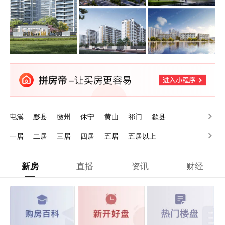
屯溪
黟县
徽州
休宁
黄山
祁门
歙县
一居
二居
三居
四居
五居
五居以上
新房
直播
资讯
财经