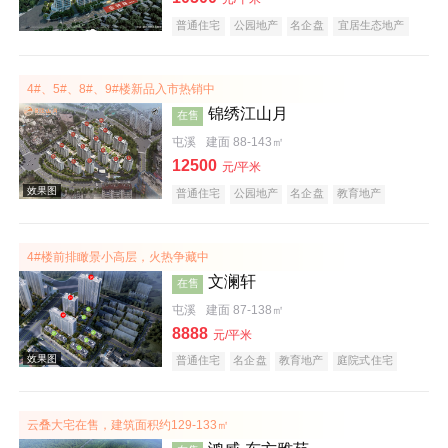
普通住宅
公园地产
名企盘
宜居生态地产
五证齐全
效果图
4#、5#、8#、9#楼新品入市热销中
锦绣江山月
在售
屯溪
建面 88-143㎡
12500
元/平米
普通住宅
公园地产
名企盘
教育地产
江景地产
五证齐全
4#楼前排瞰景小高层，火热争藏中
效果图
文澜轩
在售
屯溪
建面 87-138㎡
8888
元/平米
普通住宅
名企盘
教育地产
庭院式住宅
五证齐全
云叠大宅在售，建筑面积约129-133㎡