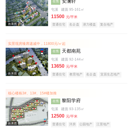
安澜轩
在售
屯溪
建面 95-161㎡
11500
元/平米
普通住宅
名企盘
潜力楼盘
复合地产
宜居生态地产
科技住宅
五证齐全
实景现房臻席递减中，11800元/㎡起
效果图
天都南苑
在售
屯溪
建面 92-144㎡
13650
元/平米
普通住宅
教育地产
名企盘
宜居生态地产
潜力楼盘
公园地产
五证齐全
低总价
核心楼栋3#、13#、15#楼加推
黎阳学府
在售
屯溪
建面 93-135㎡
12500
元/平米
普通住宅
洋房
公园地产
江景地产
教育地产
创意地产
宜居生态地产
名企盘