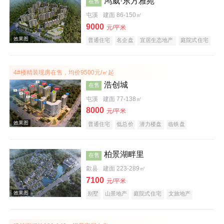
鸿威·东方雅苑
在售
效果图
屯溪
建面 86-150㎡
9000
元/平米
普通住宅
名企盘
宜居生态地产
庭院式住宅
4#楼精装现房在售，均价9500元/㎡起
浩创城
在售
屯溪
建面 77-138㎡
8000
元/平米
普通住宅
低总价
潜力楼盘
临铁盘
柏景湖畔里
在售
歙县
建面 223-289㎡
7100
元/平米
别墅
山景地产
庭院式住宅
文旅地产
低总价
宜居生态地产
湖景地产
效果图