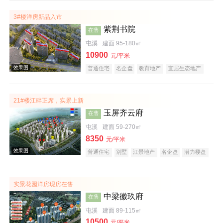
潜力楼盘
五证齐全
3#楼洋房新品入市
紫荆书院
在售
屯溪
建面 95-180㎡
效果图
10900
元/平米
普通住宅
名企盘
教育地产
宜居生态地产
庭院式住宅
21#楼江畔正席，实景上新
玉屏齐云府
在售
屯溪
建面 59-270㎡
8350
元/平米
普通住宅
别墅
江景地产
名企盘
潜力楼盘
效果图
宜居生态地产
庭院式住宅
五证齐全
低总价
实景花园洋房现房在售
中梁徽玖府
在售
屯溪
建面 89-115㎡
10500
元/平米