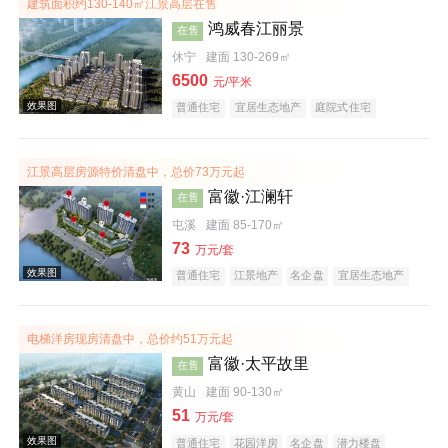
建筑面积约130-140㎡江景高层在售
鸿威春江丽景
在售
休宁
建面 130-269㎡
6500
元/平米
普通住宅
宜居生态地产
庭院式住宅
江景高层房源特价清盘中，总价73万元起
效果图
富徽·江澜轩
在售
屯溪
建面 85-170㎡
73
万元/套
普通住宅
江景地产
名企盘
宜居生态地产
庭院式住宅
五证齐全
电梯洋房现房清盘中，总价约51万元起
富徽·太平故里
在售
效果图
黄山
建面 90-130㎡
51
万元/套
普通住宅
花园洋房
名企盘
潜力楼盘