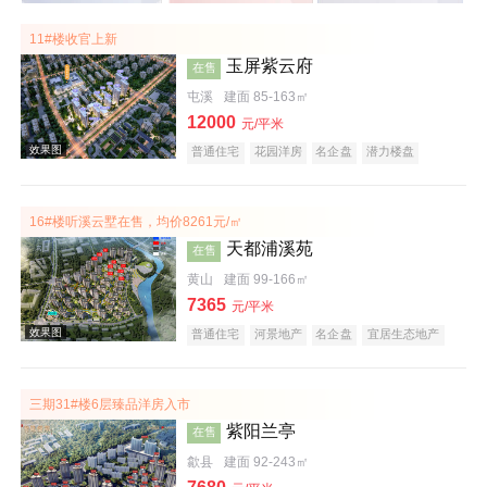
11#楼收官上新
玉屏紫云府
在售
屯溪
建面 85-163㎡
12000
元/平米
普通住宅
花园洋房
名企盘
潜力楼盘
教育地产
江景地产
庭院式住宅
宜居生态地产
五证齐全
16#楼听溪云墅在售，均价8261元/㎡
天都浦溪苑
在售
黄山
建面 99-166㎡
7365
元/平米
普通住宅
河景地产
名企盘
宜居生态地产
潜力楼盘
公园地产
庭院式住宅
旅游地产
低总价
五证齐全
文旅地产
三期31#楼6层臻品洋房入市
紫阳兰亭
在售
歙县
建面 92-243㎡
效果图