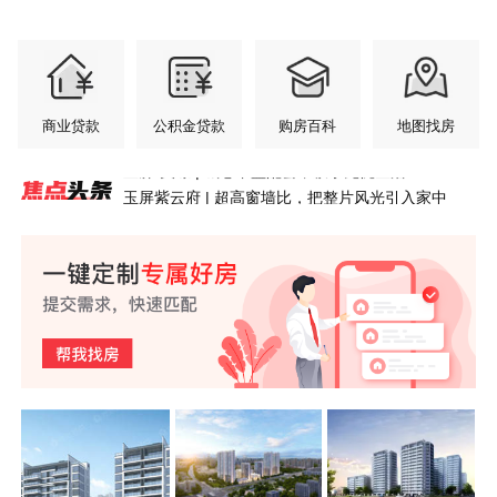
商业贷款
公积金贷款
购房百科
地图找房
玉屏紫云府 | 超高窗墙比，把整片风光引入家中
安澜轩 | 七月园境初绽，交付前的“素颜”答卷
玉屏齐云府 | 江风入怀，暑气轻松消解
玉屏·央璟 | 把家安在风景里
紫荆书院6#洋房丨少户低公摊大面宽，黄山改善置
玉屏·央璟 | 城芯丰盈配套，纵享无忧生活
紫荆书院 | 玩具从来不缺，缺的是孩子成长乐园
安澜轩｜不必将就的居住，从足够宽的楼间距开始
盛夏家境揭幕，玉屏·央璟最新工程进度
玉屏齐云府 | 齐云萌童季 成长初体验 第四弹来了！
紫荆书院丨3.2米层高，黄山主城洋房的“高度”哲学
业硬底气