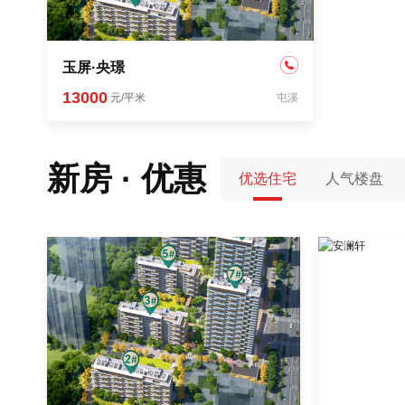
玉屏·央璟
13000
元/平米
屯溪
新房 · 优惠
优选住宅
人气楼盘