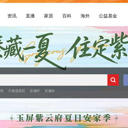
资讯
直播
家居
百科
海外
公益基金
央璟
天都浦溪苑
安澜轩
安澜轩