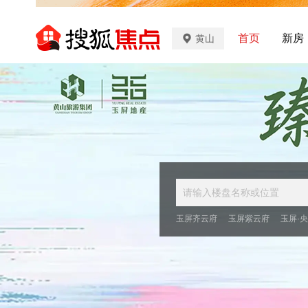
首页
新房
黄山
玉屏齐云府
玉屏紫云府
玉屏·