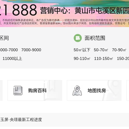
区间
面积范围
5000-7000
7000-9000
50㎡以下
50-70㎡
70-90㎡
11000以上
90-110㎡
110-150㎡
150-2
200-300㎡
300㎡以上
齐云萌童季 成长初体验 第四弹来了！
玉屏·央璟最新工程进度
将就的居住，从足够宽的楼间距开始
玩具从来不缺，缺的是孩子成长乐园