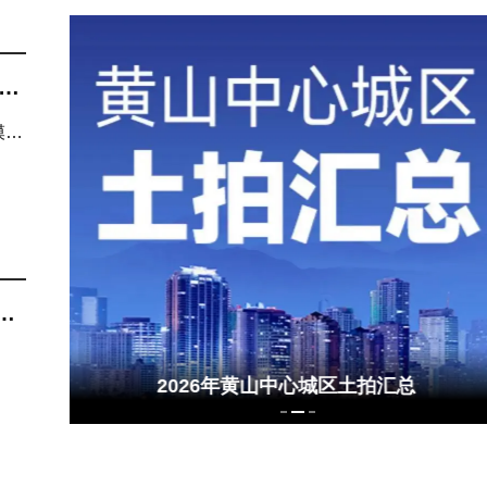
2米层高，黄山主城洋房的“高度”哲学
 城芯丰盈配套，纵享无忧生活
，
模
2026年黄山中心城区预售证汇总