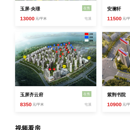
在售
玉屏·央璟
安澜轩
13000
11500
元/平米
屯溪
元/
在售
玉屏齐云府
紫荆书院
8350
10900
元/平米
屯溪
元/
视频看房