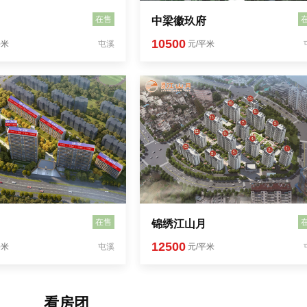
在售
中梁徽玖府
10500
平米
屯溪
元/平米
在售
锦绣江山月
12500
平米
屯溪
元/平米
看房团