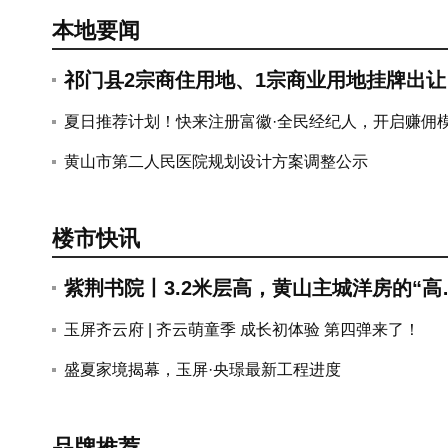
紫荆书院丨3.
玉屏·央璟 |
本地要闻
祁门县2宗商住用地、1宗商业用地挂牌出让
总出让面积29.83亩
夏日推荐计划！快来注册富徽·全民经纪人，开启赚佣
式...
黄山市第二人民医院规划设计方案调整公示
楼市快讯
紫荆书院丨3.2米层高，黄山主城洋房的“高
度”哲学
玉屏齐云府 | 齐云萌童季 成长初体验 第四弹来了！
2026年黄山中心城区土拍汇总
盛夏家境揭幕，玉屏·央璟最新工程进度
品牌推荐