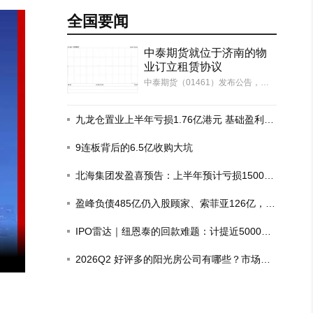
全国要闻
中泰期货就位于济南的物
业订立租赁协议
中泰期货（01461）发布公告，于2
026年8月6日（交易时段后），本
公司及本公司的全资附属公司中泰
汇融资本（作为承租人）分别与齐
九龙仓置业上半年亏损1.76亿港元 基础盈利增
鲁中泰物业（作为出租人）订立租
长6%
赁协议一以及租赁协议二，期限均
9连板背后的6.5亿收购大坑
由2026年10月…
北海集团发盈喜预告：上半年预计亏损1500
万-1700万港元
盈峰负债485亿仍入股顾家、索菲亚126亿，这
场豪赌为何？
IPO雷达｜纽恩泰的回款难题：计提近5000万
搜狐焦点丨8月7日黄山楼市早报
房企坏账，去年政府项目回款比例仅三成
2026Q2 好评多的阳光房公司有哪些？市场现
状观察