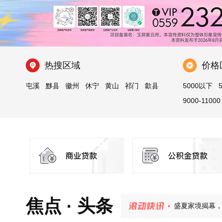
热搜区域
价格
屯溪
黟县
徽州
休宁
黄山
祁门
歙县
5000以下
9000-11000
玉屏齐云府 | 
盛夏家境揭幕，
焦点 · 头条
安澜轩｜不必
紫荆书院 | 