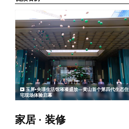
玉屏•央璟生活馆璀璨盛放—黄山首个第四代生态住
宅现场体验启幕
家居 · 装修